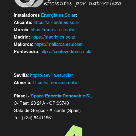
Instaladores
Energia.es.Solar
:
Alicante:
https://alicante.es.solar
Murcia
:
https://murcia.es.solar
Madrid:
https://madrid.es.solar
Mallorca
:
https://mallorca.es.solar
Pontevedra
:
https://pontevedra.es.solar
Sevilla
:
https://sevilla.es.solar
Almería:
https://almeria.es.solar
Plasol -
Space Energía Renovable SL
C/ Paet, 28 2º A - CP:03740
Gata de Gorgos - Alicante (Spain)
Tel: (+34) 64411961