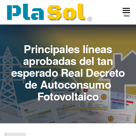
Saltar
al
Pla
Energía
Menú
contenido
Solar
–
Ene
Principales líneas
Sol
aprobadas del tan
esperado Real Decreto
de Autoconsumo
Fotovoltaico