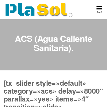
Saltar
al
Pla
Energía
Menú
contenido
Solar
–
Ene
ACS (Agua Caliente
Sol
Sanitaria).
[tx_slider style=»default»
category=»acs» delay=»8000″
parallax=»yes» items=»4″
transition=»slide»