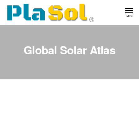
Saltar
al
Pla
Energía
Menú
contenido
Solar
–
Ene
Global Solar Atlas
Sol