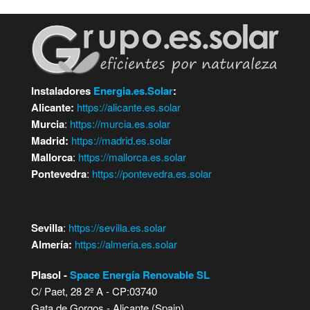
Instaladores
Energia.es.Solar
:
Alicante:
https://alicante.es.solar
Murcia
:
https://murcia.es.solar
Madrid:
https://madrid.es.solar
Mallorca
:
https://mallorca.es.solar
Pontevedra
:
https://pontevedra.es.solar
Sevilla
:
https://sevilla.es.solar
Almería:
https://almeria.es.solar
Plasol -
Space Energía Renovable SL
C/ Paet, 28 2º A - CP:03740
Gata de Gorgos - Alicante (Spain)