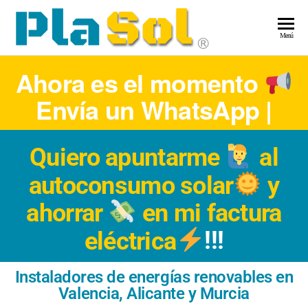
Pla
Energía
Menú
Solar
–
Ahora es el momento
Ene
Envía un WhatsApp
|
Sol
Quiero apuntarme
al
autoconsumo solar
y
ahorrar
en mi factura
eléctrica
!!!
Instaladores de energías renovables en
Valencia, Alicante y Murcia