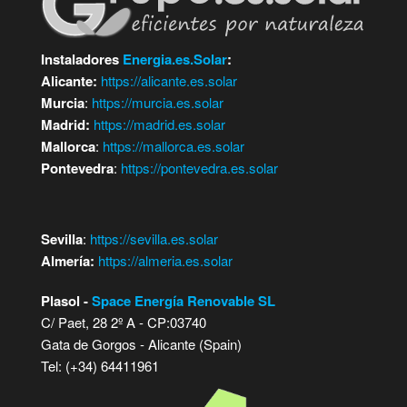
Instaladores
Energia.es.Solar
:
Alicante:
https://alicante.es.solar
Murcia
:
https://murcia.es.solar
Madrid:
https://madrid.es.solar
Mallorca
:
https://mallorca.es.solar
Pontevedra
:
https://pontevedra.es.solar
Sevilla
:
https://sevilla.es.solar
Almería:
https://almeria.es.solar
Plasol -
Space Energía Renovable SL
C/ Paet, 28 2º A - CP:03740
Gata de Gorgos - Alicante (Spain)
Tel: (+34) 64411961