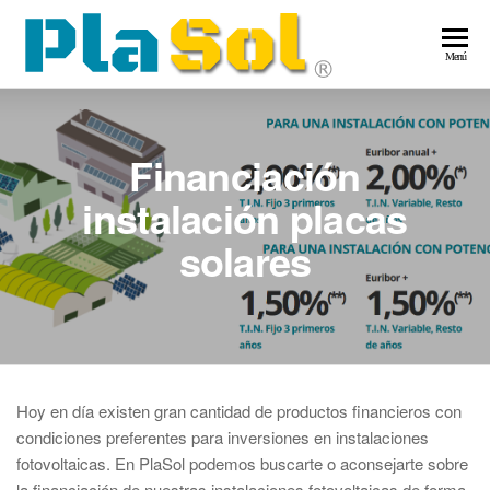
Saltar
al
Pla
Energía
Menú
contenido
Solar
–
Ene
Financiación
Sol
instalación placas
solares
Hoy en día existen gran cantidad de productos financieros con
condiciones preferentes para inversiones en instalaciones
fotovoltaicas. En PlaSol podemos buscarte o aconsejarte sobre
la financiación de nuestras instalaciones fotovoltaicas de forma