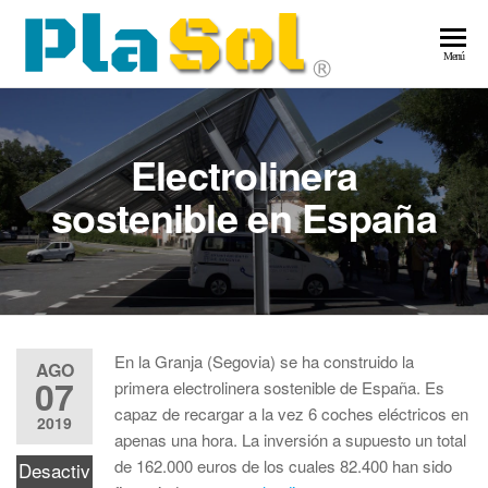
Saltar
al
Pla
Energía
Menú
contenido
Solar
–
Ene
Electrolinera
Sol
sostenible en España
En la Granja (Segovia) se ha construido la
AGO
07
primera electrolinera sostenible de España. Es
capaz de recargar a la vez 6 coches eléctricos en
2019
apenas una hora. La inversión a supuesto un total
de 162.000 euros de los cuales 82.400 han sido
Desactiv