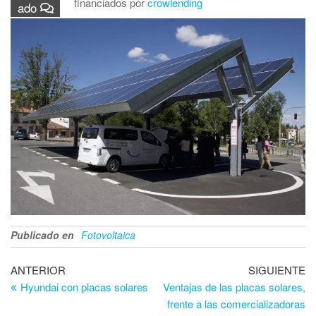
financiados por
crowlending
ado
Publicado en
Fotovoltaica
Navegación
Entrada
En
ANTERIOR
SIGUIENTE
anterior
si
Hyundai con placas solares
Ventajas de las placas solares,
de
frente a las comercializadoras